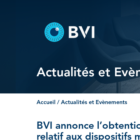
Skip
to
content
Actualités et Ev
Accueil
/ Actualités et Evènements
BVI annonce l’obtent
relatif aux dispositif