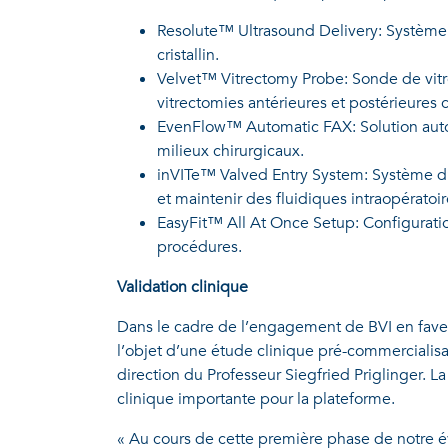
Resolute™ Ultrasound Delivery: Système 
cristallin.
Velvet™ Vitrectomy Probe: Sonde de vit
vitrectomies antérieures et postérieures c
EvenFlow™ Automatic FAX: Solution autom
milieux chirurgicaux.
inVITe™ Valved Entry System: Système d’ac
et maintenir des fluidiques intraopératoir
EasyFit™ All At Once Setup: Configuratio
procédures.
Validation clinique
Dans le cadre de l’engagement de BVI en faveur
l’objet d’une étude clinique pré-commercialis
direction du Professeur Siegfried Priglinger. 
clinique importante pour la plateforme.
« Au cours de cette première phase de notre éva