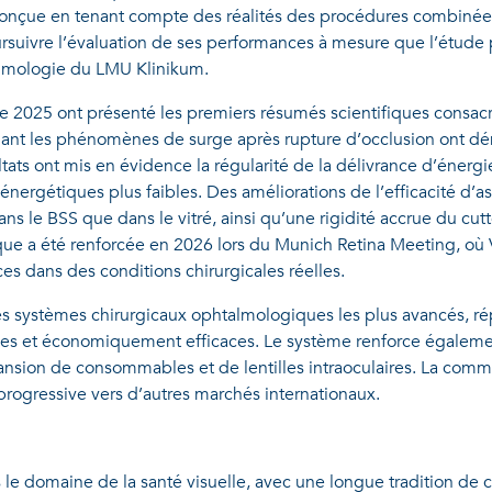
e, conçue en tenant compte des réalités des procédures combinées
rsuivre l’évaluation de ses performances à mesure que l’étude p
almologie du LMU Klinikum.
 2025 ont présenté les premiers résumés scientifiques consac
ant les phénomènes de surge après rupture d’occlusion ont dém
ultats ont mis en évidence la régularité de la délivrance d’énerg
énergétiques plus faibles. Des améliorations de l’efficacité d’a
s le BSS que dans le vitré, ainsi qu’une rigidité accrue du cutt
ique a été renforcée en 2026 lors du Munich Retina Meeting, où V
es dans des conditions chirurgicales réelles.
 les systèmes chirurgicaux ophtalmologiques les plus avancés, 
ives et économiquement efficaces. Le système renforce égalemen
pansion de consommables et de lentilles intraoculaires. La comm
progressive vers d’autres marchés internationaux.
le domaine de la santé visuelle, avec une longue tradition de co