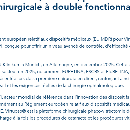
irurgicale à double fonctionna
t européen relatif aux dispositifs médicaux (EU MDR) pour Vi
I, conçue pour offrir un niveau avancé de contrôle, d’efficacité 
MU Klinikum à Munich, en Allemagne, en décembre 2025. Cette 
u secteur en 2025, notamment EURETINA, ESCRS et FloRETINA, e
sentée lors de sa première chirurgie en direct, renforçant ainsi l
ravail et les exigences réelles de la chirurgie ophtalmologique.
 acteur mondial de référence dans l’innovation des dispositif
mément au Règlement européen relatif aux dispositifs médicau
. Virtuoso® est la plateforme chirurgicale phaco-vitréctomie d
arge à la fois les procédures de cataracte et les procédures vi