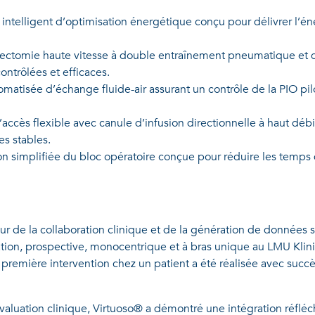
intelligent d’optimisation énergétique conçu pour délivrer l’
rectomie haute vitesse à double entraînement pneumatique et 
ontrôlées et efficaces.
atisée d’échange fluide-air assurant un contrôle de la PIO pi
cès flexible avec canule d’infusion directionnelle à haut débit
es stables.
n simplifiée du bloc opératoire conçue pour réduire les temps 
 de la collaboration clinique et de la génération de données sc
ation, prospective, monocentrique et à bras unique au LMU Kli
La première intervention chez un patient a été réalisée avec s
luation clinique, Virtuoso® a démontré une intégration réfléchie