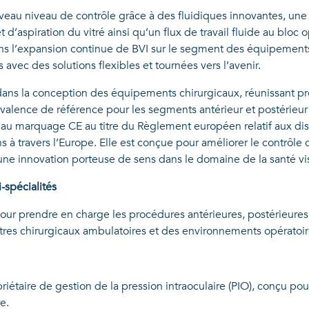
veau niveau de contrôle grâce à des fluidiques innovantes, une
’aspiration du vitré ainsi qu’un flux de travail fluide au bloc
s l’expansion continue de BVI sur le segment des équipements
avec des solutions flexibles et tournées vers l’avenir.
s la conception des équipements chirurgicaux, réunissant précis
olyvalence de référence pour les segments antérieur et postérieur
e au marquage CE au titre du Règlement européen relatif aux di
 travers l’Europe. Elle est conçue pour améliorer le contrôle chir
ne innovation porteuse de sens dans le domaine de la santé vis
-spécialités
ur prendre en charge les procédures antérieures, postérieure
ntres chirurgicaux ambulatoires et des environnements opératoire
iétaire de gestion de la pression intraoculaire (PIO), conçu po
e.