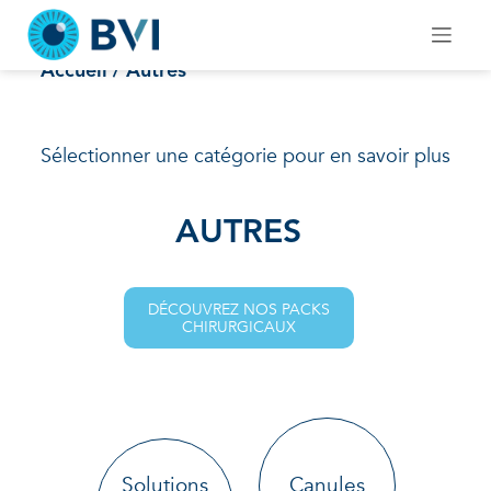
Skip
to
Autres
content
Accueil
/ Autres
Sélectionner une catégorie pour en savoir plus
AUTRES
DÉCOUVREZ NOS PACKS
CHIRURGICAUX
Solutions
Canules